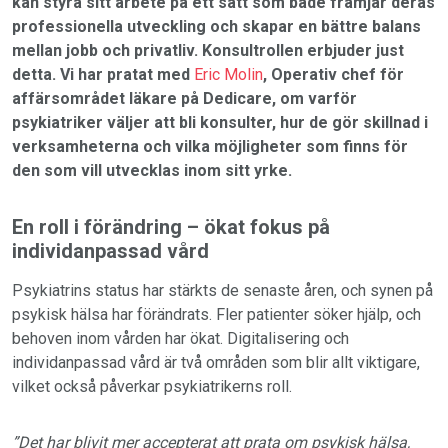
kan styra sitt arbete på ett sätt som både främjar deras
professionella utveckling och skapar en bättre balans
mellan jobb och privatliv. Konsultrollen erbjuder just
detta. Vi har pratat med
Eric Molin
, Operativ chef för
affärsområdet läkare på Dedicare, om varför
psykiatriker väljer att bli konsulter, hur de gör skillnad i
verksamheterna och vilka möjligheter som finns för
den som vill utvecklas inom sitt yrke.
En roll i förändring – ökat fokus på
individanpassad vård
Psykiatrins status har stärkts de senaste åren, och synen på
psykisk hälsa har förändrats. Fler patienter söker hjälp, och
behoven inom vården har ökat. Digitalisering och
individanpassad vård är två områden som blir allt viktigare,
vilket också påverkar psykiatrikerns roll.
”Det har blivit mer accepterat att prata om psykisk hälsa,