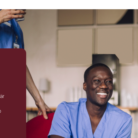
 är
d
p