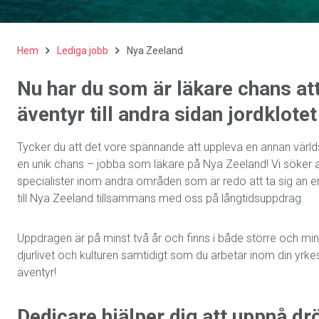
Hem
Lediga jobb
Nya Zeeland
Nu har du som är läkare chans att 
äventyr till andra sidan jordklotet
Tycker du att det vore spännande att uppleva en annan värld
en unik chans – jobba som läkare på Nya Zeeland! Vi söker al
specialister inom andra områden som är redo att ta sig an en
till Nya Zeeland tillsammans med oss på långtidsuppdrag.
Uppdragen är på minst två år och finns i både större och min
djurlivet och kulturen samtidigt som du arbetar inom din yrkesp
äventyr!
Dedicare hjälper dig att uppnå 