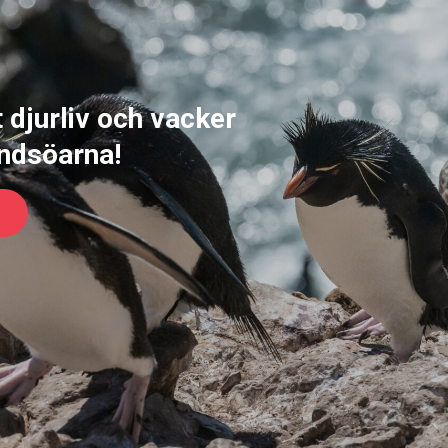
t djurliv och vacker
andsöarna!