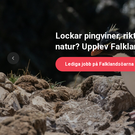
Lockar pingviner, rik
natur? Upplev Falkl
Previous
Lediga jobb på Falklandsöarna