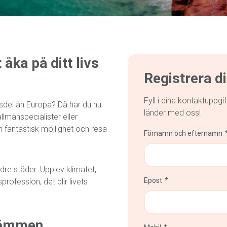
åka på ditt livs
Registrera d
Fyll i dina kontaktuppgi
sdel än Europa? Då har du nu
länder med oss!
lmänspecialister eller
 fantastisk möjlighet och resa
Förnamn och efternamn
dre städer. Upplev klimatet,
Epost
rofession, det blir livets
drömmen