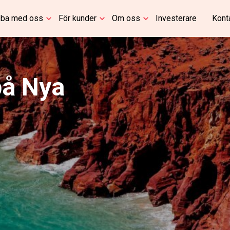
ba med oss
För kunder
Om oss
Investerare
Kont
på Nya