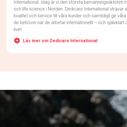
International. Idag är vi den största bemanningsaktören 
och life science i Norden. Dedicare International strävar e
kvalitet och service till våra kunder och samtidigt ge vår
de behöver när de arbetar internationellt – och självklart 
livet.
Läs mer om Dedicare International