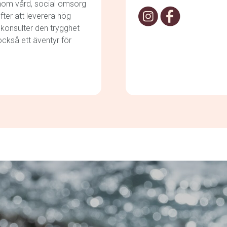
inom vård, social omsorg
fter att leverera hög
a konsulter den trygghet
också ett äventyr för