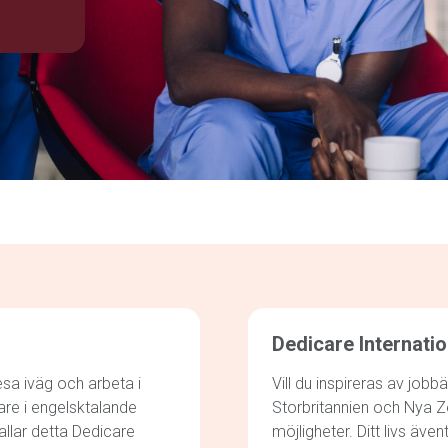
Dedicare Internatio
sa iväg och arbeta i
Vill du inspireras av jo
are i engelsktalande
Storbritannien och Nya 
allar detta Dedicare
möjligheter. Ditt livs även