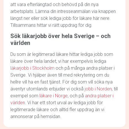
att vara efterlängtad och behövd på din nya
arbetsplats. Lämna din intresseanmälan via knappen
längst ner eller sök lediga jobb för läkare här nere.
Tillsammans hittar vi rätt uppdrag för dig.
Sök läkarjobb över hela Sverige – och
världen
Du som är legitimerad läkare hittar lediga jobb som
läkare över hela landet, vi har exempelvis lediga
läkarjobb i Stockholm
och på många andra platser i
Sverige. Vi hjälper även till med rekrytering om du
hellre vill ha en fast tjänst. För dig som vill söka nya
äventyr utomlands erbjuder vi också
jobb i Norden
, till
exempel som
läkare i Norge
, och på
andra platser i
världen
. Vi har ett stort urval av lediga jobb för
legitimerade läkare och alltid fler uppdrag än vi
annonserar på hemsidan.