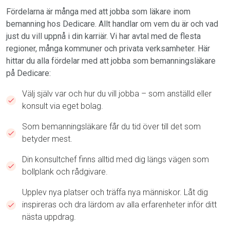
Fördelarna är många med att jobba som läkare inom
bemanning hos Dedicare. Allt handlar om vem du är och vad
just du vill uppnå i din karriär. Vi har avtal med de flesta
regioner, många kommuner och privata verksamheter. Här
hittar du alla fördelar med att jobba som bemanningsläkare
på Dedicare:
Välj själv var och hur du vill jobba – som anställd eller
konsult via eget bolag.
Som bemanningsläkare får du tid över till det som
betyder mest.
Din konsultchef finns alltid med dig längs vägen som
bollplank och rådgivare.
Upplev nya platser och träffa nya människor. Låt dig
inspireras och dra lärdom av alla erfarenheter inför ditt
nästa uppdrag.