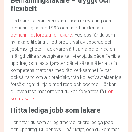
Bemanningsläkare – tryggt och
flexibelt
Dedicare har varit verksamt inom rekrytering och
bemanning sedan 1996 och är ett auktoriserat
bemanningsföretag för läkare
. Hos oss får du som
hyrläkare tillgång till ett brett urval av uppdrag och
jobbmöjligheter. Tack vare vårt samarbete med en
mängd olika arbetsgivare kan vi erbjuda både flexibla
uppdrag och fasta tjänster, där vi säkerställer att din
kompetens matchas med rätt verksamhet. Vi tar
också hand om allt praktiskt, från kollektivavtalsenliga
försäkringar till hjälp med resa och boende. Här kan
du även läsa mer om vad du kan förväntas få i
lön
som läkare
.
Hitta lediga jobb som läkare
Här hittar du som är legitimerad läkare lediga jobb
och uppdrag. Du behövs – på riktigt, och du kommer