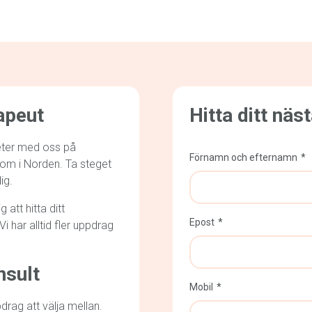
apeut
Hitta ditt näs
heter med oss på
Förnamn och efternamn
t om i Norden. Ta steget
ig.
att hitta ditt
Epost
 har alltid fler uppdrag
nsult
Mobil
ag att välja mellan.