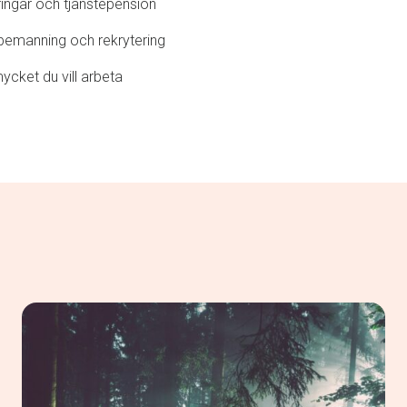
kringar och tjänstepension
 bemanning och rekrytering
mycket du vill arbeta