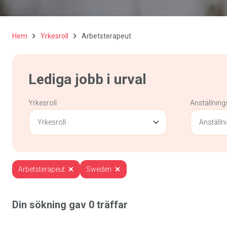
Hem
Yrkesroll
Arbetsterapeut
Lediga jobb i urval
Yrkesroll
Anställnin
Yrkesroll
Anställ
Arbetsterapeut
Sweden
Din sökning gav
0
träffar