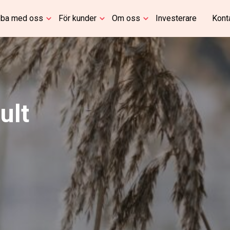
ba med oss
För kunder
Om oss
Investerare
Kont
ult