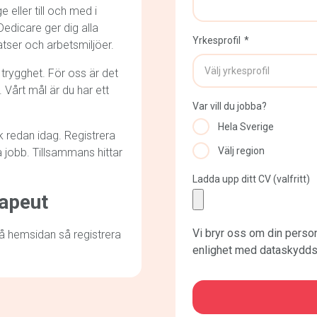
 eller till och med i
edicare ger dig alla
Yrkesprofil
atser och arbetsmiljöer.
trygghet. För oss är det
. Vårt mål är du har ett
Var vill du jobba?
Hela Sverige
k redan idag. Registrera
Välj region
iga jobb. Tillsammans hittar
Ladda upp ditt CV (valfritt)
rapeut
Vi bryr oss om din person
 på hemsidan så registrera
enlighet med dataskydds