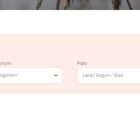
gsform
Plats
ningsform
Land / Region / Stad