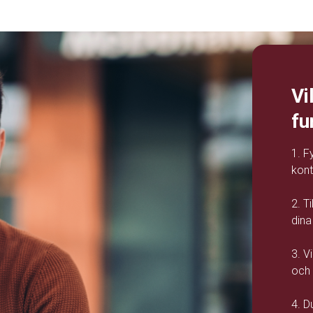
Vi
fu
1. Fy
kont
2. T
dina
3. V
och 
4. D