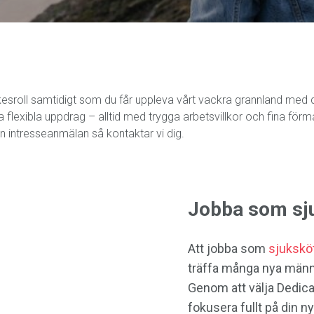
 yrkesroll samtidigt som du får uppleva vårt vackra grannland med 
 flexibla uppdrag – alltid med trygga arbetsvillkor och fina fö
n intresseanmälan så kontaktar vi dig.
Jobba som sju
Att jobba som
sjukskö
träffa många nya männis
Genom att välja Dedic
fokusera fullt på din ny