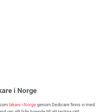
are i Norge
a som
läkare i Norge
genom Dedicare finns vi med
and om allt från boende till att teckna rätt