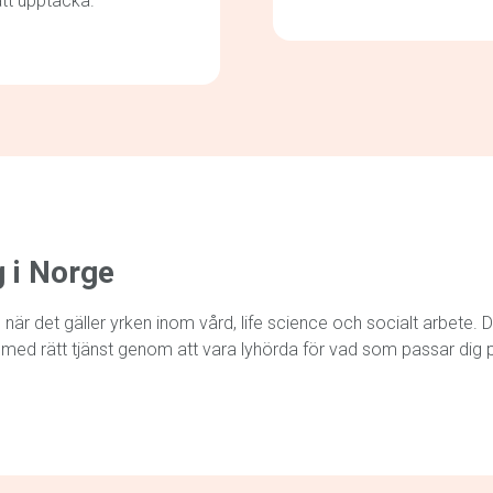
att upptäcka.
g i Norge
r det gäller yrken inom vård, life science och socialt arbete. D
 med rätt tjänst genom att vara lyhörda för vad som passar dig pe