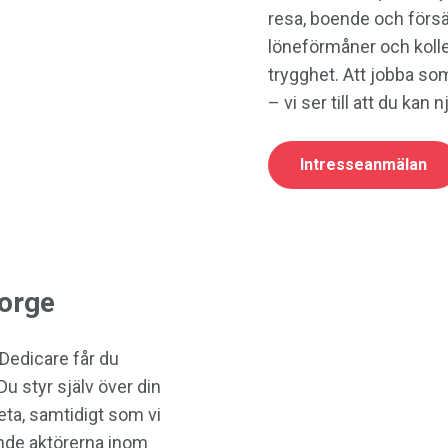
resa, boende och försä
löneförmåner och kollek
trygghet. Att jobba so
– vi ser till att du kan n
Intresseanmälan
orge
 Dedicare får du
u styr själv över din
beta, samtidigt som vi
ande aktörerna inom