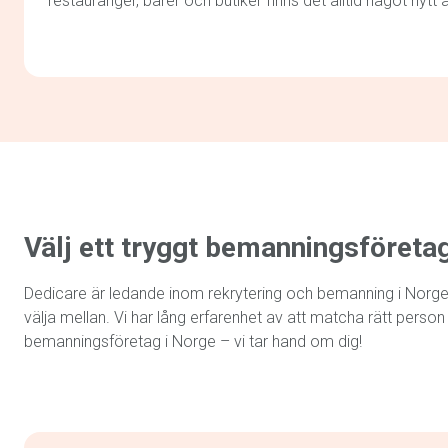
restauranger, barer och butiker finns det alltid något nytt 
Välj ett tryggt bemanningsföreta
Dedicare är ledande inom rekrytering och bemanning i Norge nä
välja mellan. Vi har lång erfarenhet av att matcha rätt person
bemanningsföretag i Norge – vi tar hand om dig!