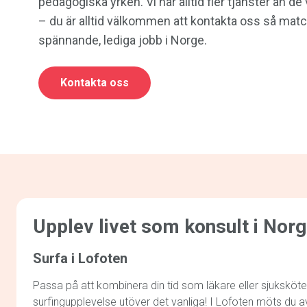
pedagogiska yrken. Vi har alltid fler tjänster än d
– du är alltid välkommen att kontakta oss så matc
spännande, lediga jobb i Norge.
Kontakta oss
Upplev livet som konsult i Nor
Surfa i Lofoten
Passa på att kombinera din tid som läkare eller sjuksköt
surfingupplevelse utöver det vanliga! I Lofoten möts du av