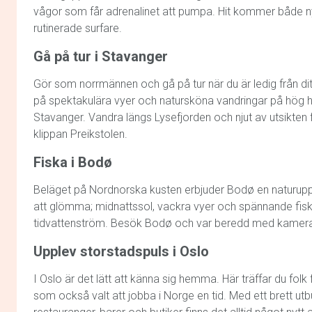
vågor som får adrenalinet att pumpa. Hit kommer både 
rutinerade surfare.
Gå på tur i Stavanger
Gör som norrmännen och gå på tur när du är ledig från di
på spektakulära vyer och natursköna vandringar på hög h
Stavanger. Vandra längs Lysefjorden och njut av utsikten
klippan Preikstolen.
Fiska i Bodø
Beläget på Nordnorska kusten erbjuder Bodø en naturup
att glömma; midnattssol, vackra vyer och spännande fiske
tidvattenström. Besök Bodø och var beredd med kamera
Upplev storstadspuls i Oslo
I Oslo är det lätt att känna sig hemma. Här träffar du folk 
som också valt att jobba i Norge en tid. Med ett brett utb