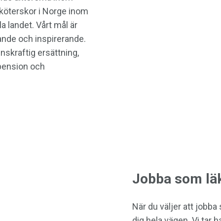
köterskor i Norge inom
landet. Vårt mål är
nde och inspirerande.
nskraftig ersättning,
pension och
Jobba som läk
När du väljer att jobb
dig hela vägen. Vi tar h