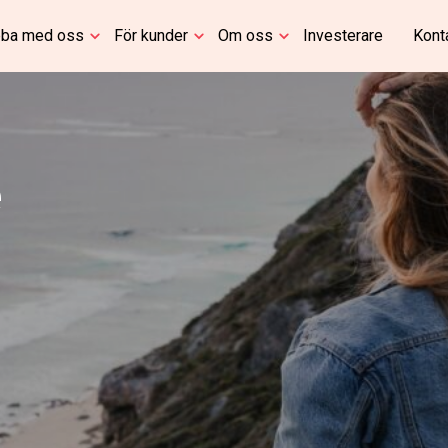
ba med oss
För kunder
Om oss
Investerare
Kont
e