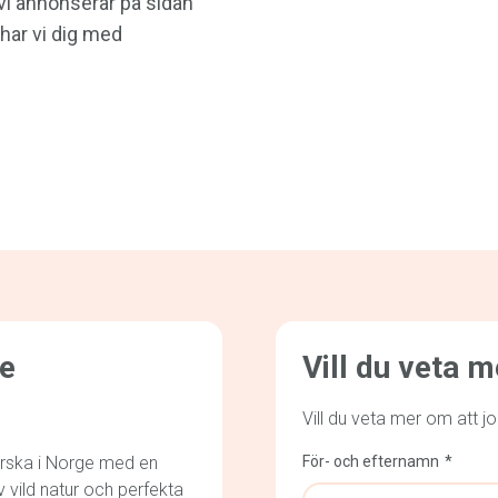
e vi annonserar på sidan
har vi dig med
ge
Vill du veta 
Vill du veta mer om att j
erska i Norge med en
För- och efternamn
 vild natur och perfekta