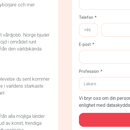
nybörjare och mer
Telefon
tt vårdjobb. Norge bjuder
öjd i området runt
E-post
 från den världskända
Profession
plevelse du sent kommer
 i världens starkaste
n!
Vi bryr oss om din person
CAPTCHA
enlighet med dataskydds
från alla möjliga länder
ud av konst, trendiga