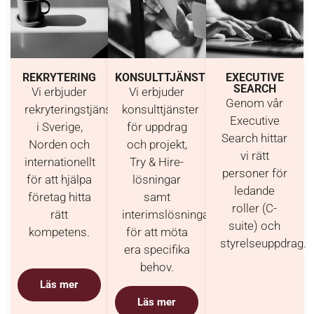
REKRYTERING
KONSULTTJÄNSTER
EXECUTIVE
SEARCH​​
Vi erbjuder
Vi erbjuder
Genom vår
rekryteringstjänster
konsulttjänster
Executive
i Sverige,
för uppdrag
Search hittar
Norden och
och projekt,
vi rätt
internationellt
Try & Hire-
personer för
för att hjälpa
lösningar
ledande
företag hitta
samt
roller (C-
rätt
interimslösningar
suite) och
kompetens.
för att möta
styrelseuppdrag.
era specifika
behov.
Läs mer
Läs mer