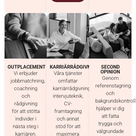
OUTPLACEMENT
KARRIÄRRÅDGIVNING
SECOND
OPINION
Vi erbjuder
Våra tjänster
Genom
jobbmatchning,
omfattar
referenstagning
coachning
karriärrådgivning,
och
och
intervjuteknik,
bakgrundskontroll
rådgivning
CV-
hjälper vi dig
för att stötta
framtagning
att fatta
individer i
och annat
trygga och
nästa steg i
stöd för att
välgrundade
karriären.
maximera