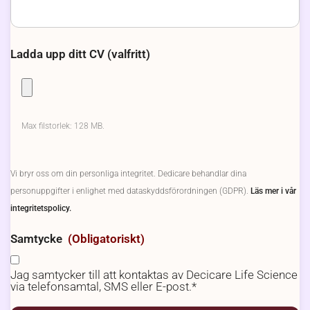
Ladda upp ditt CV (valfritt)
Max filstorlek: 128 MB.
Vi bryr oss om din personliga integritet. Dedicare behandlar dina
personuppgifter i enlighet med dataskyddsförordningen (GDPR).
Läs mer i vår
integritetspolicy.
Samtycke
(Obligatoriskt)
Jag samtycker till att kontaktas av Decicare Life Science
via telefonsamtal, SMS eller E-post.*