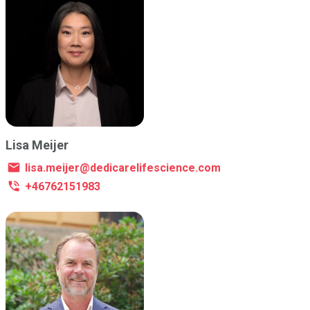
Lisa Meijer
lisa.meijer@dedicarelifescience.com
+46762151983