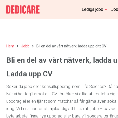
Lediga jobb
Job
Hem
Jobb
Bli en del av vårt nätverk, ladda upp ditt CV
Bli en del av vårt nätverk, ladda 
Ladda upp CV
Söker du jobb eller konsultuppdrag inom Life Science? Då har
När vi har tagit emot ditt CV försöker vi alltid att matcha dig
uppdrag eller en tjänst som matchar så får gärna även söka di
idag. Vi finns här för att hjälpa dig att hitta rätt jobb – oavs
byta arbete, finna nya uppdrag eller bara vill sondera terrängen