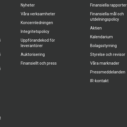
Nyheter
Finansiella rapporter
Våra verksamheter
Finansiella mål och
utdelningspolicy
Koncernledningen
Aktien
Integritetspolicy
Kalendarium
i
Uppförandekod för
leverantörer
Bolagsstyrning
i
Auktorisering
Styrelse och revisor
Finansiellt och press
Våra marknader
i
Pressmeddelanden
IR-kontakt
t