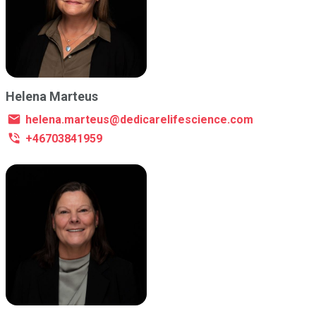
Helena Marteus
helena.marteus@dedicarelifescience.com
+46703841959