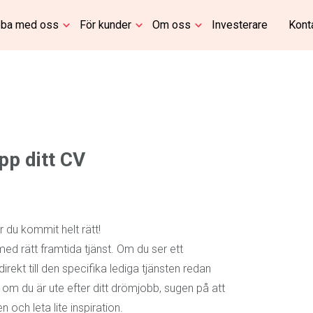
ba med oss
För kunder
Om oss
Investerare
Kont
upp ditt CV
 du kommit helt rätt!
 med rätt framtida tjänst. Om du ser ett
rekt till den specifika lediga tjänsten redan
ett om du är ute efter ditt drömjobb, sugen på att
 och leta lite inspiration.