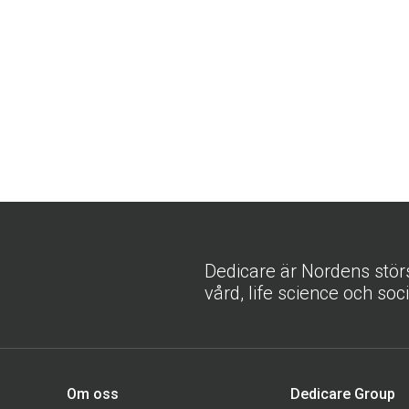
Dedicare är Nordens stör
vård, life science och soc
Om oss
Dedicare Group