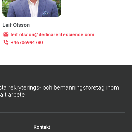
Leif Olsson
leif.olsson@dedicarelifescience.com
+46706994780
sta rekryterings- och bemanningsföretag inom
ialt arbete
Kontakt