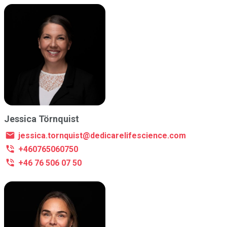
Jessica Törnquist
jessica.tornquist@dedicarelifescience.com
+460765060750
+46 76 506 07 50