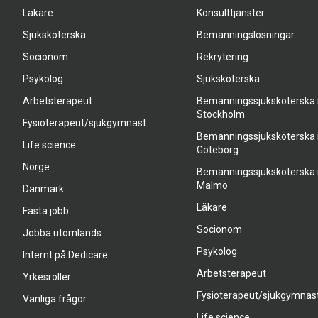
Läkare
Konsulttjänster
Sjuksköterska
Bemanningslösningar
Socionom
Rekrytering
Psykolog
Sjuksköterska
Arbetsterapeut
Bemanningssjuksköterska 
Stockholm
Fysioterapeut/sjukgymnast
Bemanningssjuksköterska 
Life science
Göteborg
Norge
Bemanningssjuksköterska 
Malmö
Danmark
Läkare
Fasta jobb
Socionom
Jobba utomlands
Psykolog
Internt på Dedicare
Arbetsterapeut
Yrkesroller
Fysioterapeut/sjukgymnas
Vanliga frågor
Life science