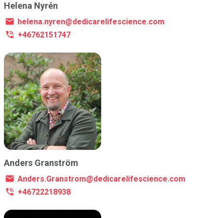
Helena Nyrén
helena.nyren@dedicarelifescience.com
+46762151747
Anders Granström
Anders.Granstrom@dedicarelifescience.com
+46722218938