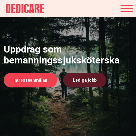
Sverige
Uppdrag som
bemanningssjuksköterska
Intresseanmälan
Lediga jobb