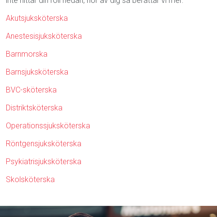
inte hittar din roll nedan, hör av dig så berättar vi mer.
Akutsjuksköterska
Anestesisjuksköterska
Barnmorska
Barnsjuksköterska
BVC-sköterska
Distriktsköterska
Operationssjuksköterska
Röntgensjuksköterska
Psykiatrisjuksköterska
Skolsköterska