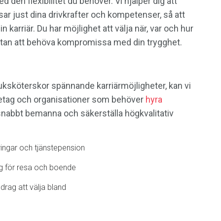
 den flexibilitet du behöver. Vi hjälper dig att
ar just dina drivkrafter och kompetenser, så att
in karriär. Du har möjlighet att välja när, var och hur
 utan att behöva kompromissa med din trygghet.
uksköterskor spännande karriärmöjligheter, kan vi
företag och organisationer som behöver
hyra
t snabbt bemanna och säkerställa högkvalitativ
kringar och tjänstepension
ng för resa och boende
drag att välja bland