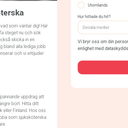
Utomlands
terska
Hur hittade du hit?
vad som väntar dig! Här
 Ta steget nu och sök
också skicka in en
Vi bryr oss om din person
g bland alla lediga jobb
enlighet med dataskydds
onserar och vi erbjuder
CAPTCHA
spännande uppdrag att
ngre bort. Hitta ditt
k eller Finland. Hos oss
 jobba som sjuksköterska
are.