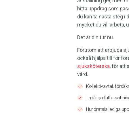
anställning ger, men med
hitta uppdrag som pass
du kan ta nästa steg i d
mycket du vill arbeta,
Det är din tur nu.
Förutom att erbjuda sj
också hjälpa till för 
sjuksköterska
, för at
vård.
Kollektivavtal, försä
I många fall ersättni
Hundratals lediga upp