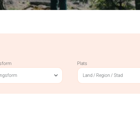
gsform
Plats
ningsform
Land / Region / Stad