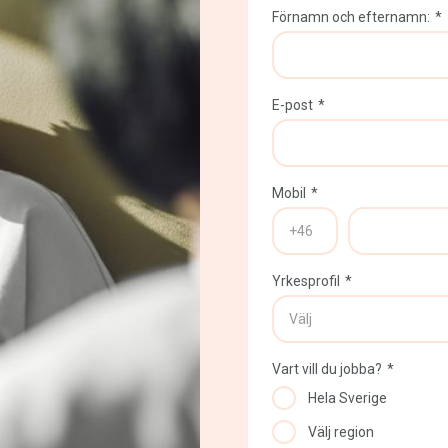
Förnamn och efternamn:
*
E-post
*
Mobil
*
Yrkesprofil
*
Vart vill du jobba?
*
Hela Sverige
Välj region