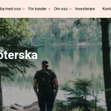
ba med oss
För kunder
Om oss
Investerare
Kont
öterska