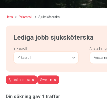
Hem
Yrkesroll
Sjuksköterska
Lediga jobb sjuksköterska
Yrkesroll
Anställnin
Yrkesroll
Anställ
Sjuksköterska
Sweden
Din sökning gav
1
träffar