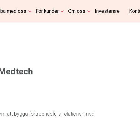
ba med oss
För kunder
Om oss
Investerare
Kont
 Medtech
om att bygga förtroendefulla relationer med