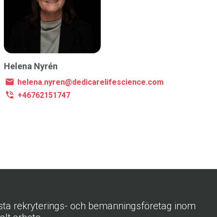
Helena Nyrén
helena.nyren@dedicarelifescience.com
+46762151747
sta rekryterings- och bemanningsföretag inom