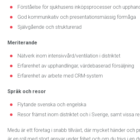
Förståelse för sjukhusens inköpsprocesser och upphan
God kommunikativ och presentationsmässig förmåga
Självgående och strukturerad
Meriterande
Nätverk inom intensivvård/ventilation i distriktet
Erfarenhet av upphandlingar, värdebaserad försäljning
Erfarenhet av arbete med CRM-system
Språk och resor
Flytande svenska och engelska
Resor främst inom distriktet och i Sverige, samt vissa 
Medu är ett företag i snabb tillväxt, där mycket händer och pr
är en roll med stort ansvar under frihet och om du trivs i en