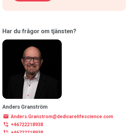
Har du frågor om tjänsten?
Anders Granström
Anders.Granstrom@dedicarelifescience.com
+46722218938
+46722218938