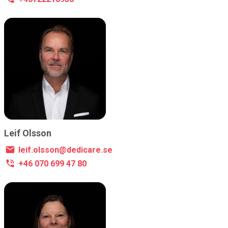
Leif Olsson
leif.olsson@dedicare.se
+46 070 699 47 80