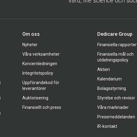
vård, life science och soc
Om oss
Dedicare Group
Nyheter
Finansiella rapporter
Våra verksamheter
Finansiella mål och
utdelningspolicy
Koncernledningen
Aktien
Integritetspolicy
Kalendarium
i
Uppförandekod för
leverantörer
Bolagsstyrning
i
Auktorisering
Styrelse och revisor
Finansiellt och press
Våra marknader
i
Pressmeddelanden
IR-kontakt