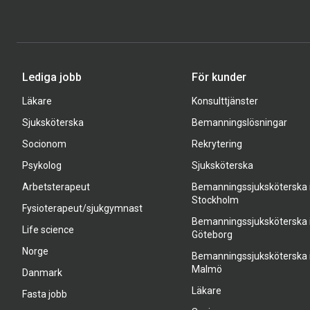
Lediga jobb
För kunder
Läkare
Konsulttjänster
Sjuksköterska
Bemanningslösningar
Socionom
Rekrytering
Psykolog
Sjuksköterska
Arbetsterapeut
Bemanningssjuksköterska 
Stockholm
Fysioterapeut/sjukgymnast
Bemanningssjuksköterska 
Life science
Göteborg
Norge
Bemanningssjuksköterska 
Malmö
Danmark
Läkare
Fasta jobb