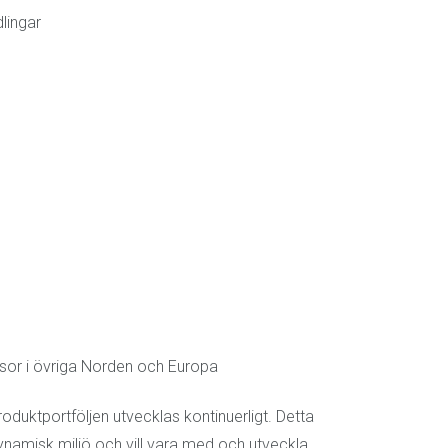
dlingar
resor i övriga Norden och Europa
oduktportföljen utvecklas kontinuerligt. Detta
 dynamisk miljö och vill vara med och utveckla