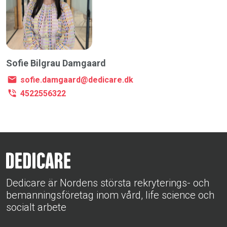
Sofie Bilgrau Damgaard
sofie.damgaard@dedicare.dk
4522556322
Dedicare är Nordens största rekryterings- och
bemanningsföretag inom vård, life science och
socialt arbete