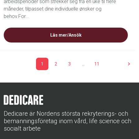
arbeidsperioder som strekker seg fra én uke til flere
måneder, tilpasset dine individuelle ønsker og
behov.For...
Läs mer/Ansök
1
2
3
…
11
Dedicare är Nordens största rekryterings- och
bemanningsföretag inom vård, life science och
socialt arbete