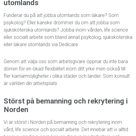
u
tomlands
Funderar du på att
jobba utomlands
som läkare
?
Som
psykolog?
Eller
kanske
drömmer du om att
jobba som
sjuksköterska utomlands
?
J
obba
inom vården, life science
eller
socialt arbete som bland annat
psykolog,
sjuksköterska
eller
läkare
utomlands
via
Dedicare
.
Genom att välja oss som arbetsgivare öppnar du inte bara
dörren för en ökad flexibilitet inom ditt yrke men också till
fler karriärmöjligheter i olika städer och länder. Som konsult
är världen din arbetsplats.
Störst på bemanning
och rekrytering
i
Norden
Vi är störst i Norden på bemanning och rekrytering inom
vård, life science och socialt arbete. Det innebär att vi alltid