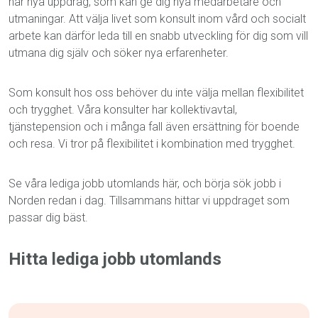
har nya uppdrag, som kan ge dig nya medarbetare och
utmaningar. Att välja livet som konsult inom vård och socialt
arbete kan därför leda till en snabb utveckling för dig som vill
utmana dig själv och söker nya erfarenheter.
Som konsult hos oss behöver du inte välja mellan flexibilitet
och trygghet. Våra konsulter har kollektivavtal,
tjänstepension och i många fall även ersättning för boende
och resa. Vi tror på flexibilitet i kombination med trygghet.
Se våra
lediga jobb utomlands
här, och börja sök
j
obb i
Norde
n
redan i dag. Tillsammans hittar vi uppdraget som
passar dig bäst.
Hitta
lediga jobb utomlands