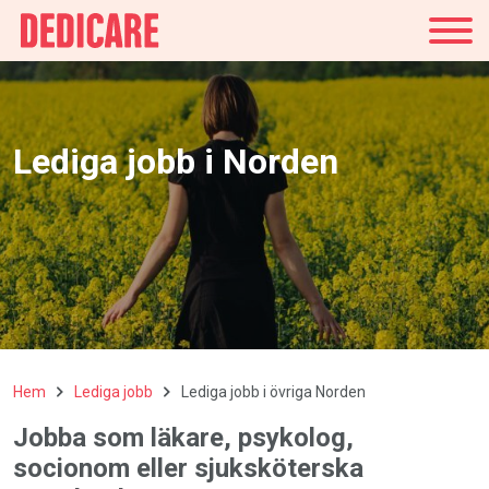
Sverige
Lediga jobb i Norden
Hem
Lediga jobb
Lediga jobb i övriga Norden
Jobba
som
läkare
, psykolog,
socionom
eller
sjuksköterska