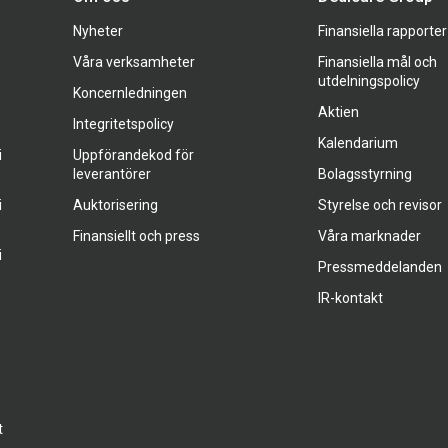
Nyheter
Finansiella rapporter
Våra verksamheter
Finansiella mål och
utdelningspolicy
Koncernledningen
Aktien
Integritetspolicy
Kalendarium
i
Uppförandekod för
leverantörer
Bolagsstyrning
i
Auktorisering
Styrelse och revisor
Finansiellt och press
Våra marknader
i
Pressmeddelanden
IR-kontakt
t