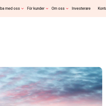
ba med oss
För kunder
Om oss
Investerare
Kont