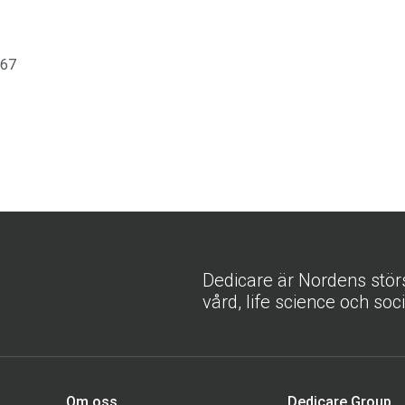
867
Dedicare är Nordens stör
vård, life science och soc
Om oss
Dedicare Group