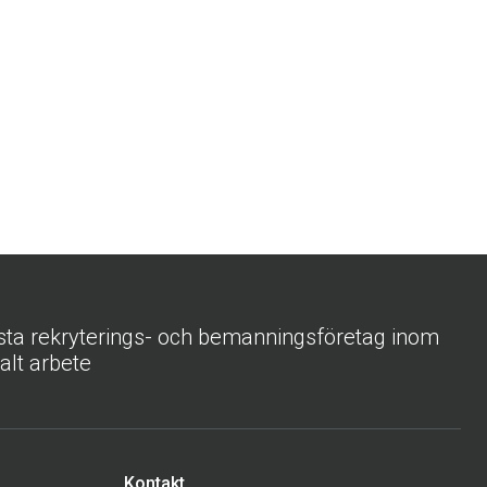
sta rekryterings- och bemanningsföretag inom
ialt arbete
Kontakt