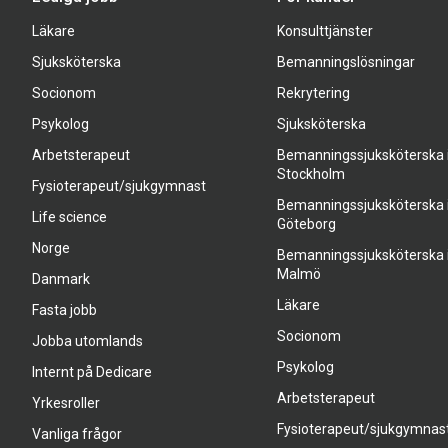
Läkare
Konsulttjänster
Sjuksköterska
Bemanningslösningar
Socionom
Rekrytering
Psykolog
Sjuksköterska
Arbetsterapeut
Bemanningssjuksköterska 
Stockholm
Fysioterapeut/sjukgymnast
Bemanningssjuksköterska 
Life science
Göteborg
Norge
Bemanningssjuksköterska 
Malmö
Danmark
Läkare
Fasta jobb
Socionom
Jobba utomlands
Psykolog
Internt på Dedicare
Arbetsterapeut
Yrkesroller
Fysioterapeut/sjukgymnas
Vanliga frågor