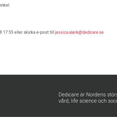
enkel
 17 55 eller skicka e-post till
jessica.alarik@dedicare.se
Dedicare är Nordens stör
vård, life science och soc