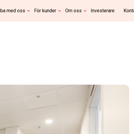
ba med oss
För kunder
Om oss
Investerare
Kont