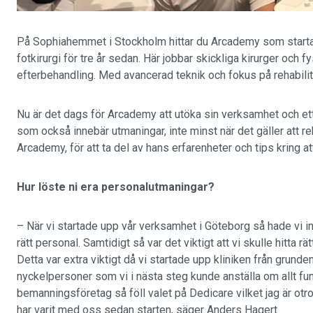
På Sophiahemmet i Stockholm hittar du Arcademy som start
fotkirurgi för tre år sedan. Här jobbar skickliga kirurger och 
efterbehandling. Med avancerad teknik och fokus på rehabiliterin
Nu är det dags för Arcademy att utöka sin verksamhet och ett 
som också innebär utmaningar, inte minst när det gäller att r
Arcademy, för att ta del av hans erfarenheter och tips kring at
Hur löste ni era personalutmaningar?
– När vi startade upp vår verksamhet i Göteborg så hade vi inge
rätt personal. Samtidigt så var det viktigt att vi skulle hitta r
Detta var extra viktigt då vi startade upp kliniken från grund
nyckelpersoner som vi i nästa steg kunde anställa om allt fung
bemanningsföretag så föll valet på Dedicare vilket jag är otrol
har varit med oss sedan starten, säger Anders Hagert.