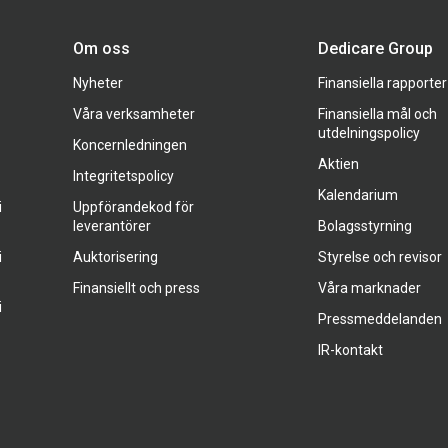
Om oss
Dedicare Group
Nyheter
Finansiella rapporter
Våra verksamheter
Finansiella mål och
utdelningspolicy
Koncernledningen
Aktien
Integritetspolicy
Kalendarium
i
Uppförandekod för
leverantörer
Bolagsstyrning
i
Auktorisering
Styrelse och revisor
Finansiellt och press
Våra marknader
i
Pressmeddelanden
IR-kontakt