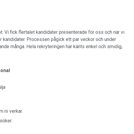
bbt. Vi fick flertalet kandidater presenterade för oss och när vi
fler kandidater. Processen pågick ett par veckor och under
skande många. Hela rekryteringen har känts enkel och smidig,
sonal
lja
 ni verkar.
söker.