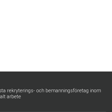
sta rekryterings- och bemanningsföretag inom
ialt arbete