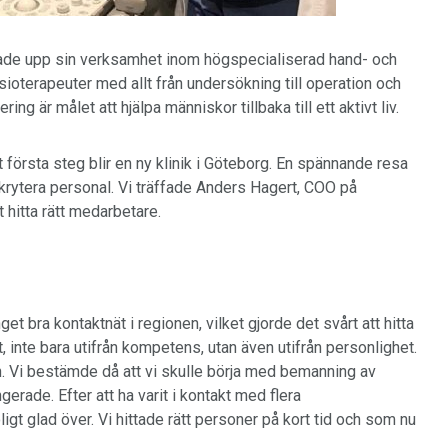
ade upp sin verksamhet inom högspecialiserad hand- och
fysioterapeuter med allt från undersökning till operation och
g är målet att hjälpa människor tillbaka till ett aktivt liv.
första steg blir en ny klinik i Göteborg. En spännande resa
ekrytera personal. Vi träffade Anders Hagert, COO på
t hitta rätt medarbetare.
t bra kontaktnät i regionen, vilket gjorde det svårt att hitta
ätt, inte bara utifrån kompetens, utan även utifrån personlighet.
en. Vi bestämde då att vi skulle börja med bemanning av
erade. Efter att ha varit i kontakt med flera
igt glad över. Vi hittade rätt personer på kort tid och som nu