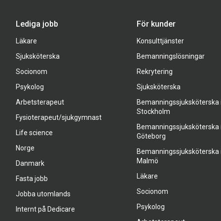
Lediga jobb
För kunder
Läkare
Konsulttjänster
Sjuksköterska
Bemanningslösningar
Socionom
Rekrytering
Psykolog
Sjuksköterska
Arbetsterapeut
Bemanningssjuksköterska 
Stockholm
Fysioterapeut/sjukgymnast
Bemanningssjuksköterska 
Life science
Göteborg
Norge
Bemanningssjuksköterska 
Malmö
Danmark
Läkare
Fasta jobb
Socionom
Jobba utomlands
Psykolog
Internt på Dedicare