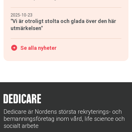
2025-10-23
"Vi är otroligt stolta och glada över den här
utmärkelsen"
Se alla nyheter
Dedicare är Nordens största rekryterings- och
bemanningsföretag inom vård, life science och
socialt arbete