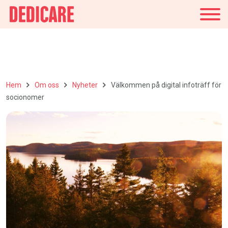
Sverige
Hem
Om oss
Nyheter
Välkommen på digital infoträff för
socionomer