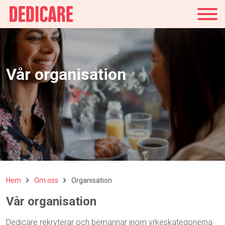
Sverige
Vår organisation
Hem
Om oss
Organisation
Vår organisation
Dedicare rekryterar och bemannar inom yrkeskategorierna