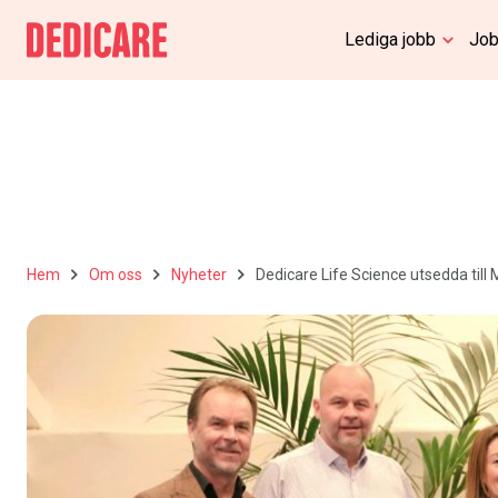
Lediga jobb
Job
Hem
Om oss
Nyheter
Dedicare Life Science utsedda till