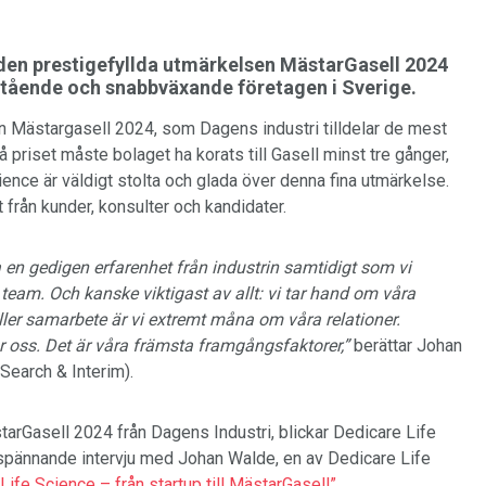
s den prestigefyllda utmärkelsen MästarGasell 2024
mstående och snabbväxande företagen i Sverige.
en Mästargasell 2024, som Dagens industri tilldelar de mest
priset måste bolaget ha korats till Gasell minst tre gånger,
 Science är väldigt stolta och glada över denna fina utmärkelse.
från kunder, konsulter och kandidater.
lla en gedigen erfarenhet från industrin samtidigt som vi
t team. Och kanske viktigast av allt: vi tar hand om våra
ller samarbete är vi extremt måna om våra relationer.
 oss. Det är våra främsta framgångsfaktorer,”
berättar Johan
Search & Interim).
arGasell 2024 från Dagens Industri, blickar Dedicare Life
spännande intervju med Johan Walde, en av Dedicare Life
Life Science – från startup till MästarGasell”