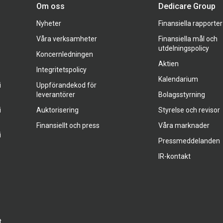
Om oss
Dedicare Group
Nyheter
Finansiella rapporter
Våra verksamheter
Finansiella mål och
utdelningspolicy
Koncernledningen
Aktien
Integritetspolicy
Kalendarium
i
Uppförandekod för
leverantörer
Bolagsstyrning
i
Auktorisering
Styrelse och revisor
Finansiellt och press
Våra marknader
i
Pressmeddelanden
IR-kontakt
t