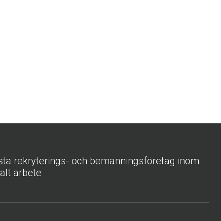
sta rekryterings- och bemanningsföretag inom
ialt arbete