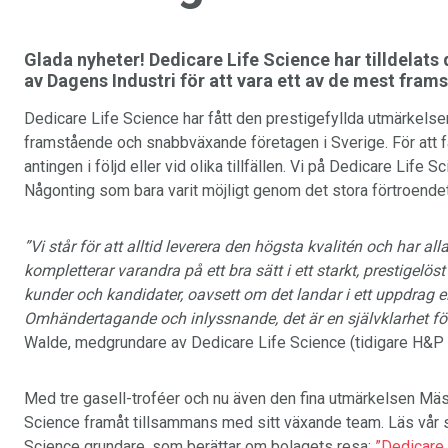
Glada nyheter! Dedicare Life Science har tilldelat
av Dagens Industri för att vara ett av de mest fra
Dedicare Life Science har fått den prestigefyllda utmärkels
framstående och snabbväxande företagen i Sverige. För att få 
antingen i följd eller vid olika tillfällen. Vi på Dedicare Life
Någonting som bara varit möjligt genom det stora förtroendet 
”Vi står för att alltid leverera den högsta kvalitén och har a
kompletterar varandra på ett bra sätt i ett starkt, prestigelös
kunder och kandidater, oavsett om det landar i ett uppdrag e
Omhändertagande och inlyssnande, det är en självklarhet för
Walde, medgrundare av Dedicare Life Science (tidigare H&P 
Med tre gasell-troféer och nu även den fina utmärkelsen Mäst
Science framåt tillsammans med sitt växande team. Läs vår 
Science grundare, som berättar om bolagets resa:
”Dedicare 