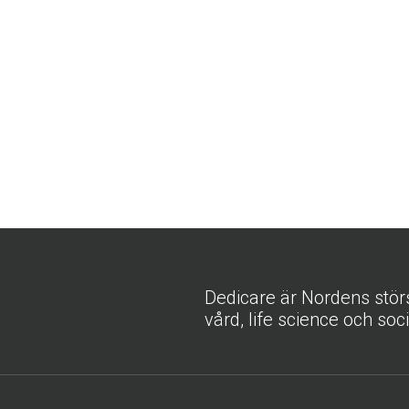
Dedicare är Nordens stör
vård, life science och soc