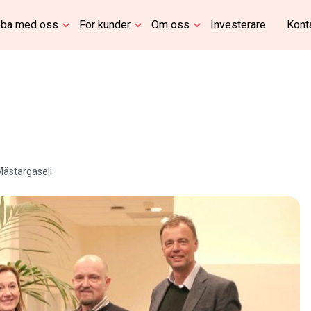
ba med oss
För kunder
Om oss
Investerare
Kont
 Mästargasell