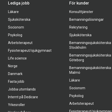
Lediga jobb
För kunder
Läkare
Konsulttjänster
Sjuksköterska
Bemanningslösningar
Socionom
Rekrytering
Psykolog
Sjuksköterska
Arbetsterapeut
Bemanningssjuksköterska 
Stockholm
Fysioterapeut/sjukgymnast
Bemanningssjuksköterska 
Life science
Göteborg
Norge
Bemanningssjuksköterska 
Malmö
Danmark
Läkare
Fasta jobb
Socionom
Jobba utomlands
Psykolog
Internt på Dedicare
Arbetsterapeut
Yrkesroller
Fysioterapeut/sjukgymnas