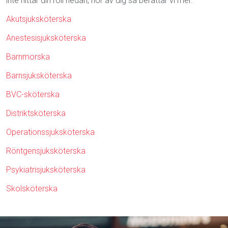
inte hittar din roll nedan, hör av dig så berättar vi mer.
Akutsjuksköterska
Anestesisjuksköterska
Barnmorska
Barnsjuksköterska
BVC-sköterska
Distriktsköterska
Operationssjuksköterska
Röntgensjuksköterska
Psykiatrisjuksköterska
Skolsköterska