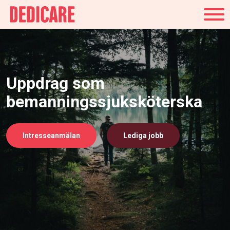
Sverige
Uppdrag som
bemanningssjuksköterska
Intresseanmälan
Lediga jobb